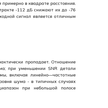
и примерно в квадрате расстояния.
тракте -112 дБ снижают их до -76
ыходной сигнал является отличным
рактически пропадает. Отношение
ума; при уменьшении SNR детали
хемы, включая линейно—частотные
ровня шума - в типичных случаях
диапазон при небольшой полосе