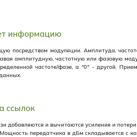
ет информацию
ую посредством модуляции. Амплитуда, частот
давая амплитудную, частотную или фазовую моду
ределенной частоте/фазе, а "0" - другой. При
 данных.
а ссылок
язи добавляются и вычитаются усиления и потери
 Мощность передатчика в дБм складывается с к