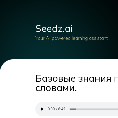
Seedz.ai
Your AI powered learning assistant
Базовые знания 
словами.