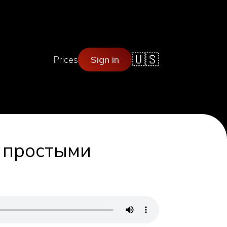
🇺🇸
Prices
Sign in
в простыми