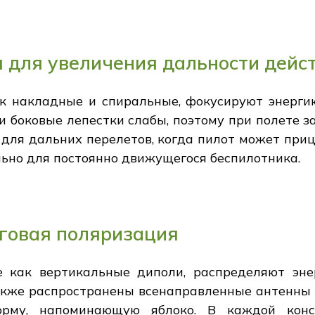
 для увеличения дальности дейс
к накладные и спиральные, фокусируют энерги
 и боковые лепестки слабы, поэтому при полете з
 для дальних перелетов, когда пилот может приц
ьно для постоянно движущегося беспилотника.
уговая поляризация
е как вертикальные диполи, распределяют эне
акже распространены всенаправленные антенны с
орму, напоминающую яблоко. В каждой конс