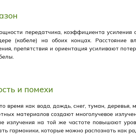
азон
мощности передатчика, коэффициента усиления 
ере (кабеле) на обоих концах. Расстояние в
ения, препятствия и ориентация усиливают потер
белы.
ость и помехи
 то время как вода, дождь, снег, туман, деревья,
тных материалов создают многолучевое излучени
е излучения на той же частоте повышают уро
ать гармоники, которые можно распознать как р