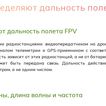
еделяют дальность пол
т дальность полета FPV
и радиостанциями: видеопередатчиком на дро
аналом телеметрии и GPS-приемником с соотве
сть зависят от этих радиостанций, а не от батаре
ожет быть передана связь. Дальность действ
рам, а не одним числом.
ы, длина волны и частота