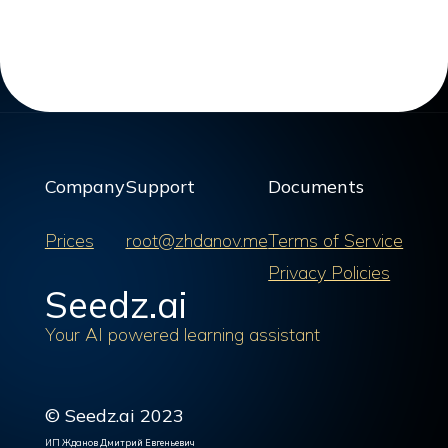
Company
Support
Documents
Prices
root@zhdanov.me
Terms of Service
Privacy Policies
Seedz.ai
Your AI powered learning assistant
© Seedz.ai 2023
ИП Жданов Дмитрий Евгеньевич