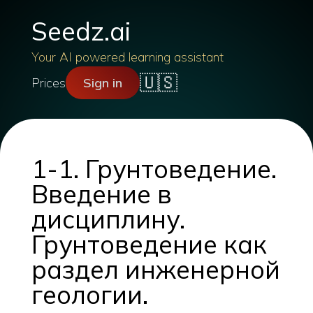
Seedz.ai
Your AI powered learning assistant
🇺🇸
Prices
Sign in
1-1. Грунтоведение.
Введение в
дисциплину.
Грунтоведение как
раздел инженерной
геологии.