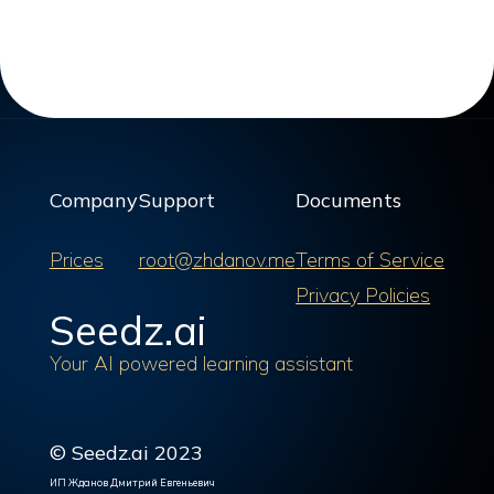
Company
Support
Documents
Prices
root@zhdanov.me
Terms of Service
Privacy Policies
Seedz.ai
Your AI powered learning assistant
© Seedz.ai 2023
ИП Жданов Дмитрий Евгеньевич