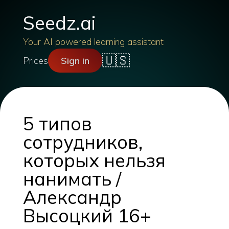
Seedz.ai
Your AI powered learning assistant
🇺🇸
Prices
Sign in
5 типов
сотрудников,
которых нельзя
нанимать /
Александр
Высоцкий 16+