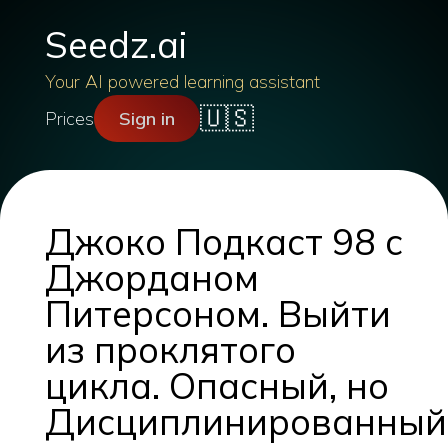
Seedz.ai
Your AI powered learning assistant
🇺🇸
Prices
Sign in
Джоко Подкаст 98 с
Джорданом
Питерсоном. Выйти
из проклятого
цикла. Опасный, но
Дисциплинированный