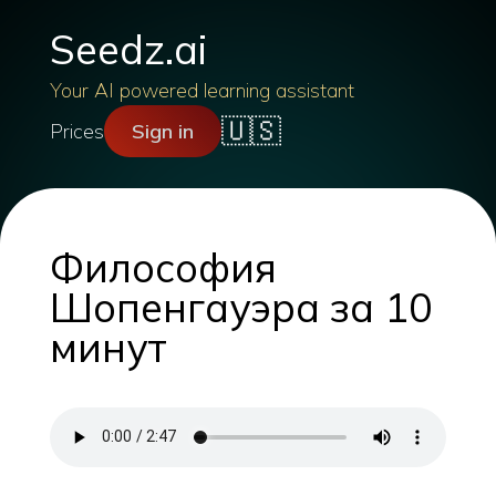
Seedz.ai
Your AI powered learning assistant
🇺🇸
Prices
Sign in
Философия
Шопенгауэра за 10
минут