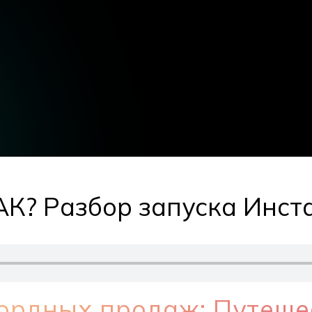
КАК? Разбор запуска Инст
ордных продаж: Путеше