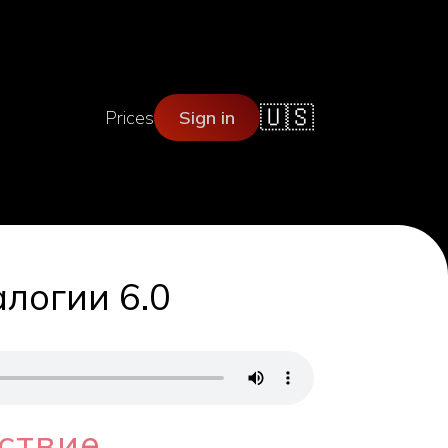
🇺🇸
Prices
Sign in
алогии 6.0
ствие