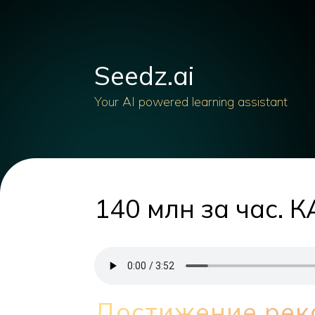
Seedz.ai
Your AI powered learning assistant
140 млн за час. 
Достижение рек