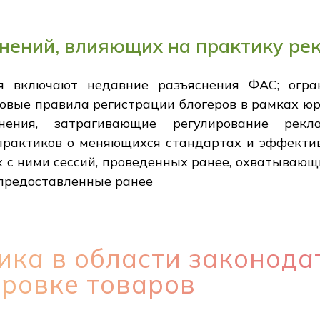
нений, влияющих на практику ре
я включают недавние разъяснения ФАС; огра
овые правила регистрации блогеров в рамках ю
енения, затрагивающие регулирование рек
рактиков о меняющихся стандартах и эффектив
х с ними сессий, проведенных ранее, охватывающ
 предоставленные ранее
ка в области законода
ировке товаров