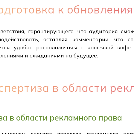
одготовка к обновлени
иветствия, гарантирующего, что аудитория смо
одействовать, оставляя комментарии, что с
ется удобно расположиться с чашечкой кофе 
влениями и ожиданиями на будущее.
спертиза в области рек
за в области рекламного права
широком спектре вопросов рекламного пра