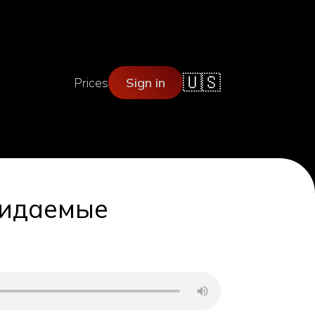
🇺🇸
Prices
Sign in
жидаемые