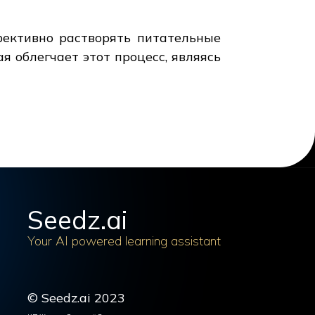
фективно растворять питательные
я облегчает этот процесс, являясь
Seedz.ai
Your AI powered learning assistant
© Seedz.ai 2023