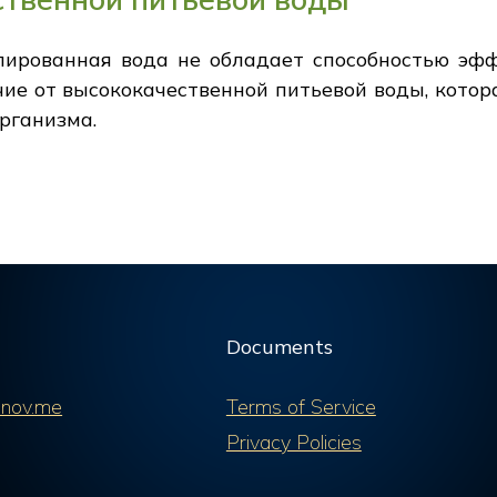
лированная вода не обладает способностью эф
чие от высококачественной питьевой воды, котора
рганизма.
Documents
nov.me
Terms of Service
Privacy Policies