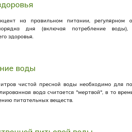
здоровья
кцент на правильном питании, регулярном о
порядка дня (включая потребление воды),
го здоровья.
ение воды
 литров чистой пресной воды необходимо для 
лированная вода считается "мертвой", в то врем
ению питательных веществ.
ственной питьевой воды