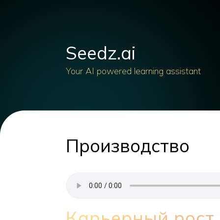
Seedz.ai
Your AI powered learning assistant
Производство
Карьерный рост