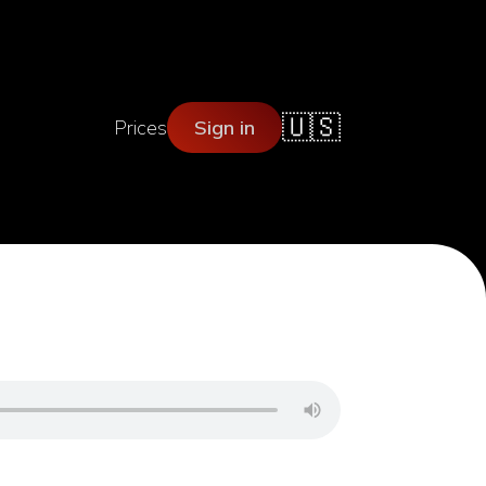
🇺🇸
Prices
Sign in