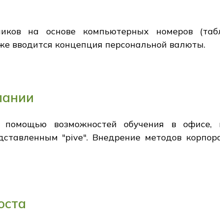
ников на основе компьютерных номеров (таб
же вводится концепция персональной валюты.
пании
с помощью возможностей обучения в офисе,
дставленным "pive". Внедрение методов корпор
оста