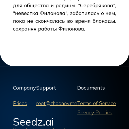
для общества и родины. "Серебрякова",
"невестка Филонова", заботилась о нем,
пока не скончалась во время блокады,
сохраняя работы Филонова.
Company
Support
Documents
Prices
root@zhdanov.me
Terms of Service
Privacy Policies
Seedz.ai