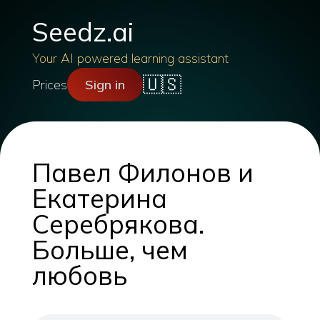
Seedz.ai
Your AI powered learning assistant
🇺🇸
Prices
Sign in
Павел Филонов и
Екатерина
Серебрякова.
Больше, чем
любовь