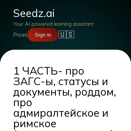
Seedz.ai
Your AI powered learning assistant
🇺🇸
Prices
Sign in
1 ЧАСТЬ- про
ЗАГС-ы, статусы и
документы, роддом,
про
адмиралтейское и
римское