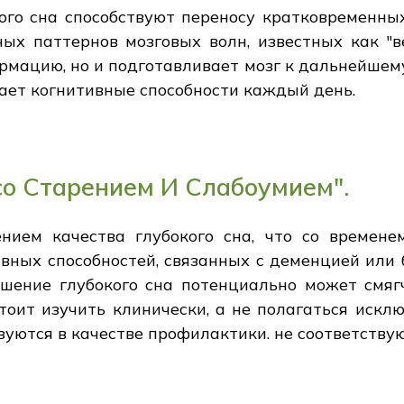
ного сна способствуют переносу кратковременны
х паттернов мозговых волн, известных как "ве
мацию, но и подготавливает мозг к дальнейшем
ивает когнитивные способности каждый день.
 со Старением И Слабоумием".
нием качества глубокого сна, что со времен
вных способностей, связанных с деменцией или
чшение глубокого сна потенциально может смяг
оит изучить клинически, а не полагаться исклю
ьзуются в качестве профилактики. не соответств