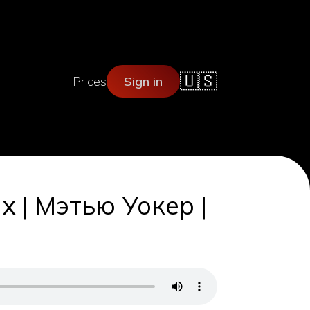
🇺🇸
Prices
Sign in
х | Мэтью Уокер |