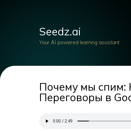
Seedz.ai
Your AI powered learning assistant
Почему мы спим: 
Переговоры в Go