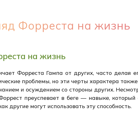
ляд Форреста на жизнь
рреста на жизнь
ичает Форреста Гампа от других, часто делая е
ические проблемы, но эти черты характера такж
нанием и осуждением со стороны других. Несмотр
оррест преуспевает в беге — навыке, который о
как другие могут использовать эту способность.