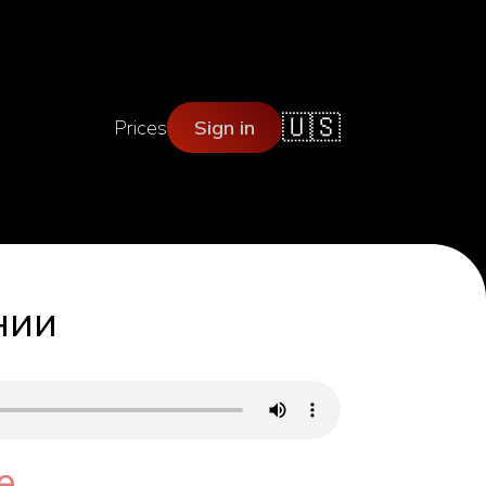
🇺🇸
Prices
Sign in
нии
е