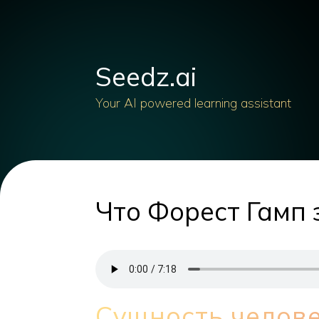
Seedz.ai
Your AI powered learning assistant
Что Форест Гамп 
Сущность челове