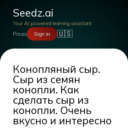
Seedz.ai
Your AI powered learning assistant
🇺🇸
Prices
Sign in
Конопляный сыр.
Сыр из семян
конопли. Как
сделать сыр из
конопли. Очень
вкусно и интересно