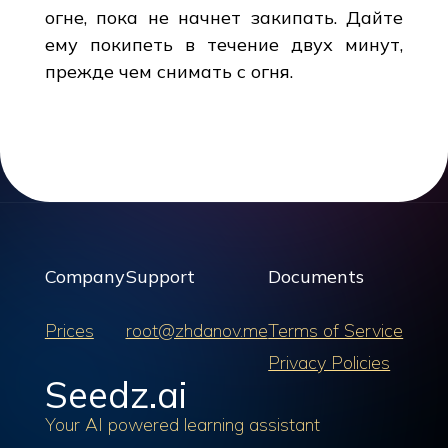
огне, пока не начнет закипать. Дайте
ему покипеть в течение двух минут,
прежде чем снимать с огня.
Company
Support
Documents
Prices
root@zhdanov.me
Terms of Service
Privacy Policies
Seedz.ai
Your AI powered learning assistant