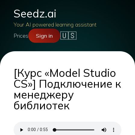
Seedz.ai
Your AI powered learning assistant
🇺🇸
Prices
Sign in
[Курс «Model Studio
CS»] Подключение к
менеджеру
библиотек