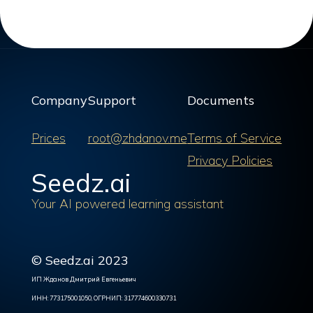
Company
Support
Documents
Prices
root@zhdanov.me
Terms of Service
Privacy Policies
Seedz.ai
Your AI powered learning assistant
© Seedz.ai 2023
ИП Жданов Дмитрий Евгеньевич
ИНН: 773175001050, ОГРНИП: 317774600330731