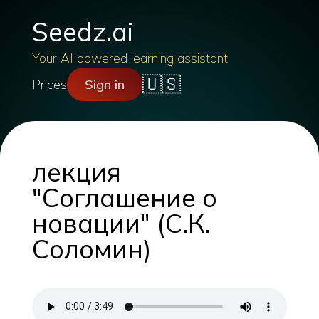
Seedz.ai
Your AI powered learning assistant
🇺🇸
Prices
Sign in
лекция
"Соглашение о
новации" (С.К.
Соломин)