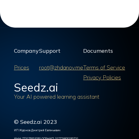
Company
Support
Documents
Prices
root@zhdanov.me
Terms of Service
Privacy Policies
Seedz.ai
Your AI powered learning assistant
© Seedz.ai 2023
ИП Жданов Дмитрий Евгеньевич
ИНН: 773175001050, ОГРНИП: 317774600330731