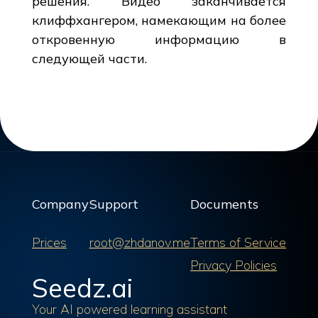
решения. Видео заканчивается
клиффхангером, намекающим на более
откровенную информацию в
следующей части.
Company
Support
Documents
Prices
root@zhdanov.me
Terms of Service
Privacy Policies
Seedz.ai
Your AI powered learning assistant