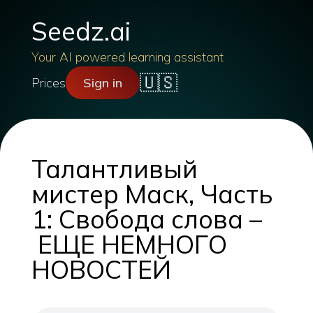
Seedz.ai
Your AI powered learning assistant
🇺🇸
Prices
Sign in
Талантливый
мистер Маск, Часть
1: Свобода слова –
ЕЩЕ НЕМНОГО
НОВОСТЕЙ