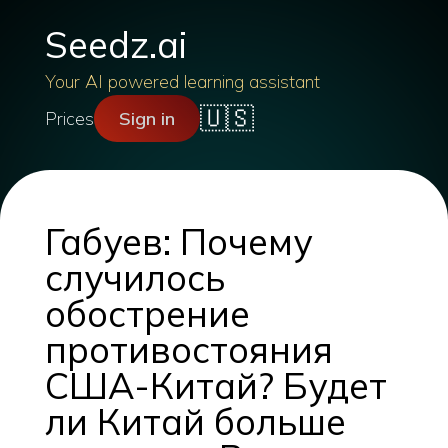
Seedz.ai
Your AI powered learning assistant
🇺🇸
Prices
Sign in
Габуев: Почему
случилось
обострение
противостояния
США-Китай? Будет
ли Китай больше