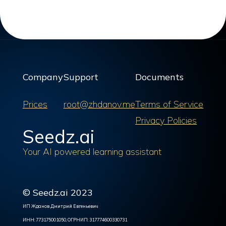
Company
Support
Documents
Prices
root@zhdanov.me
Terms of Service
Privacy Policies
Seedz.ai
Your AI powered learning assistant
© Seedz.ai 2023
ИП Жданов Дмитрий Евгеньевич
ИНН: 773175001050, ОГРНИП: 317774600330731