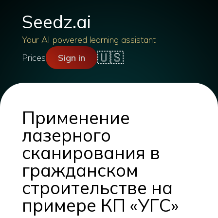
Seedz.ai
Your AI powered learning assistant
🇺🇸
Prices
Sign in
Применение
лазерного
сканирования в
гражданском
строительстве на
примере КП «УГС»