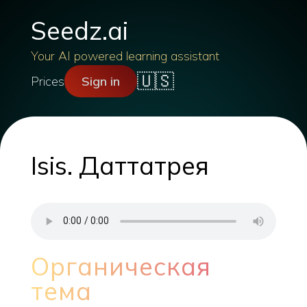
Seedz.ai
Your AI powered learning assistant
🇺🇸
Prices
Sign in
Isis. Даттатрея
Органическая
тема