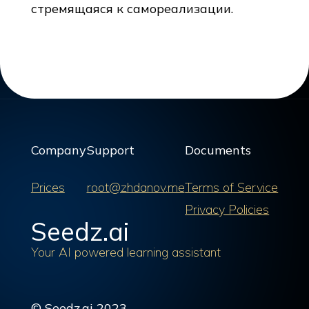
стремящаяся к самореализации.
Company
Support
Documents
Prices
root@zhdanov.me
Terms of Service
Privacy Policies
Seedz.ai
Your AI powered learning assistant
© Seedz.ai 2023