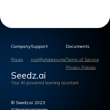
Company
Support
Documents
Prices
root@zhdanov.me
Terms of Service
Privacy Policies
Seedz.ai
Your AI powered learning assistant
© Seedz.ai 2023
ИП Жданов Дмитрий Евгеньевич