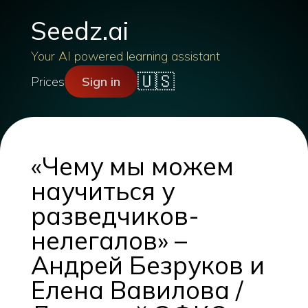
Seedz.ai
Your AI powered learning assistant
🇺🇸
Prices
Sign in
«Чему мы можем
научиться у
разведчиков-
нелегалов» –
Андрей Безруков и
Елена Вавилова /