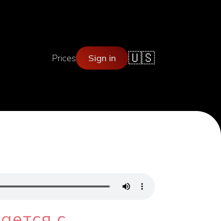
🇺🇸
Prices
Sign in
ается с