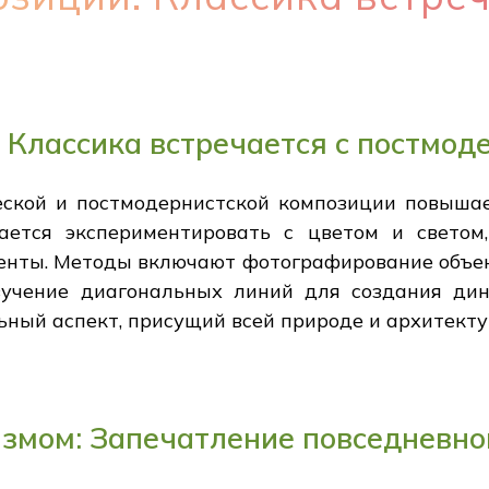
 Классика встречается с постмод
еской и постмодернистской композиции повыша
ается экспериментировать с цветом и светом,
менты. Методы включают фотографирование объек
зучение диагональных линий для создания ди
ный аспект, присущий всей природе и архитекту
змом: Запечатление повседневно