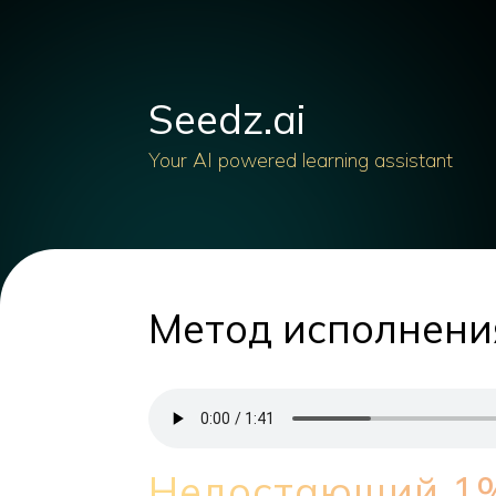
Seedz.ai
Your AI powered learning assistant
Метод исполнени
Недостающий 1%