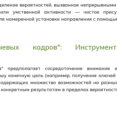
деление вероятностей, вызванное непрерывными
или умственной активности — чистое прис
для намеренной установки направления с помощь
чевых кадров": Инструмент
а" предполагает сосредоточение внимания
у конечную цель (например, получение ключей о
содержащих множество возможностей на разных
е конкретным результатам в пределах вероятност