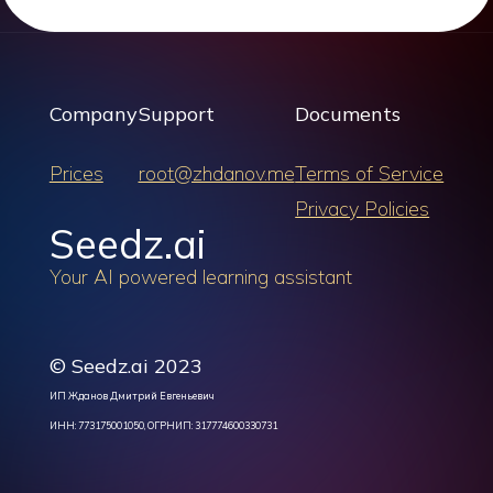
Company
Support
Documents
Prices
root@zhdanov.me
Terms of Service
Privacy Policies
Seedz.ai
Your AI powered learning assistant
© Seedz.ai 2023
ИП Жданов Дмитрий Евгеньевич
ИНН: 773175001050, ОГРНИП: 317774600330731