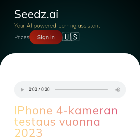
Seedz.ai
Your AI powered learning assistant
🇺🇸
Prices
Sign in
IPhone 4-kameran
testaus vuonna
2023