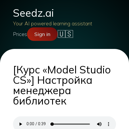
Seedz.ai
Your AI powered learning assistant
🇺🇸
Prices
Sign in
[Курс «Model Studio
CS»] Настройка
менеджера
библиотек