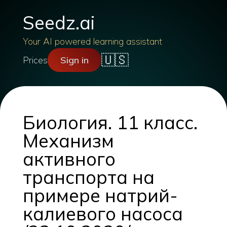
Seedz.ai
Your AI powered learning assistant
🇺🇸
Prices
Sign in
Биология. 11 класс.
Механизм
активного
транспорта на
примере натрий-
калиевого насоса