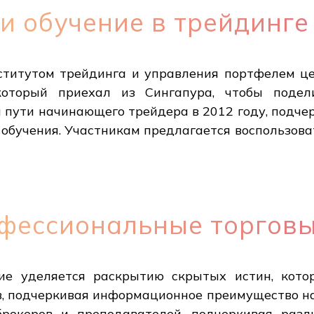
и обучение в трейдинге
ститутом трейдинга и управления портфелем це
который приехал из Сингапура, чтобы подел
 пути начинающего трейдера в 2012 году, подче
 обучения. Участникам предлагается воспользова
фессиональные торговы
ие уделяется раскрытию скрытых истин, кот
в, подчеркивая информационное преимущество на
брокеров и преподавателей, подчеркивая раз