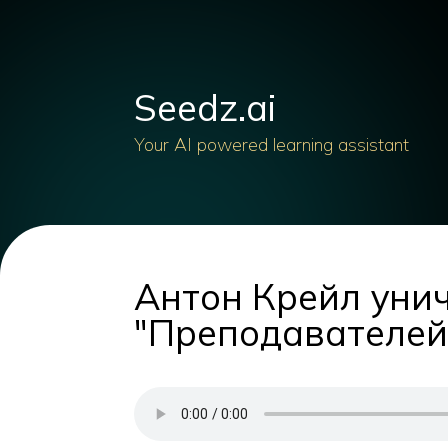
Seedz.ai
Your AI powered learning assistant
Антон Крейл уни
"Преподавателей