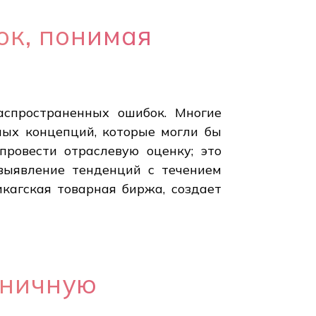
ок, понимая
аспространенных ошибок. Многие
ных концепций, которые могли бы
ровести отраслевую оценку; это
выявление тенденций с течением
икагская товарная биржа, создает
зничную