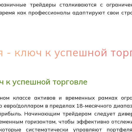
 розничные трейдеры сталкиваются с огранич
 время как профессионалы адаптируют свои стр
- ключ к успешной тор
 к успешной торговле
ном классе активов и временных рамках огра
о евро/долларом в пределах 18-месячного диапа
прибыль. Начинающим трейдерам следует диве
ременным горизонтам, чтобы эффективно отслеж
которые систематически управляют портфе