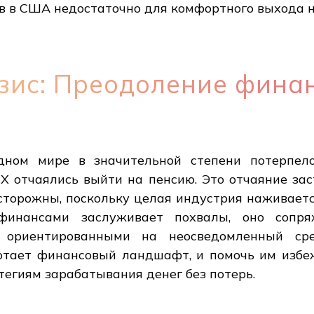
в в США недостаточно для комфортного выхода н
зис: Преодоление фина
дном мире в значительной степени потерпело
X отчаялись выйти на пенсию. Это отчаяние за
сторожны, поскольку целая индустрия наживается
финансами заслуживает похвалы, оно сопр
, ориентированными на неосведомленный ср
ботает финансовый ландшафт, и помочь им избе
егиям зарабатывания денег без потерь.