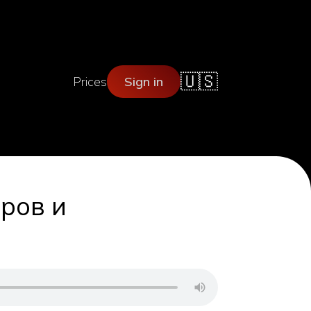
🇺🇸
Prices
Sign in
ров и