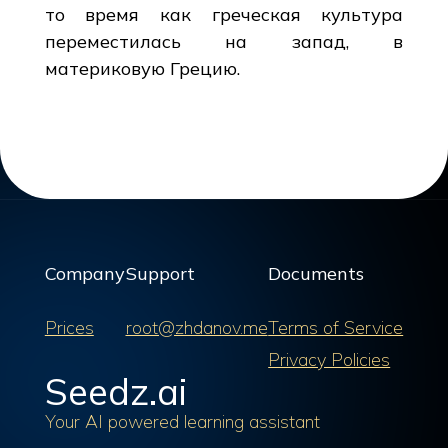
то время как греческая культура
переместилась на запад, в
материковую Грецию.
Company
Support
Documents
Prices
root@zhdanov.me
Terms of Service
Privacy Policies
Seedz.ai
Your AI powered learning assistant