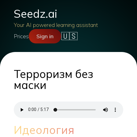
Seedz.ai
Your AI powered learning assistant
🇺🇸
Prices
Sign in
Терроризм без
маски
Идеология