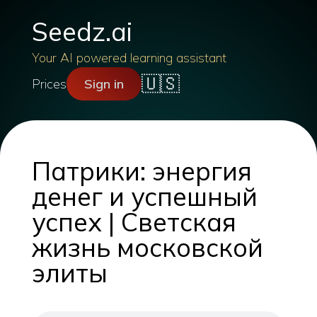
Seedz.ai
Your AI powered learning assistant
🇺🇸
Prices
Sign in
Патрики: энергия
денег и успешный
успех | Светская
жизнь московской
элиты