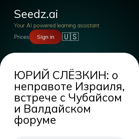
Seedz.ai
Your AI powered learning assistant
🇺🇸
Prices
Sign in
ЮРИЙ СЛЁЗКИН: о
неправоте Израиля,
встрече с Чубайсом
и Валдайском
форуме