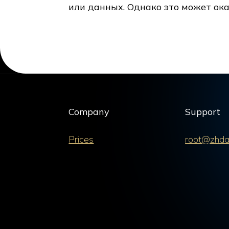
или данных. Однако это может ок
Company
Support
Prices
root@zhda