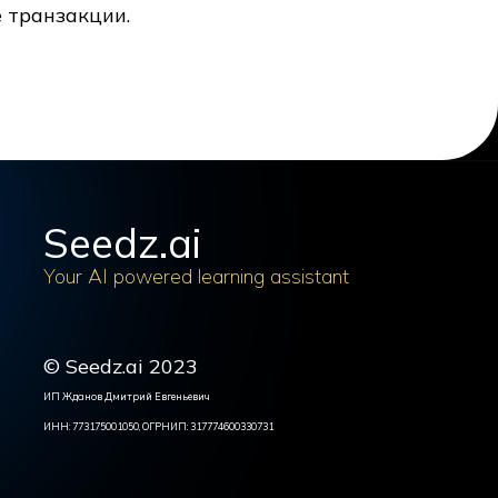
 транзакции.
Seedz.ai
Your AI powered learning assistant
© Seedz.ai 2023
ИП Жданов Дмитрий Евгеньевич
ИНН: 773175001050, ОГРНИП: 317774600330731