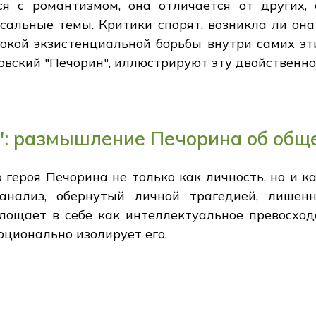
я с романтизмом, она отличается от других,
рсальные темы. Критики спорят, возникла ли он
бокой экзистенциальной борьбы внутри самих эт
овский "Печорин", иллюстрируют эту двойственно
": размышление Печорина об общ
о героя Печорина не только как личность, но и 
 анализ, обернутый личной трагедией, лише
лощает в себе как интеллектуальное превосход
оционально изолирует его.