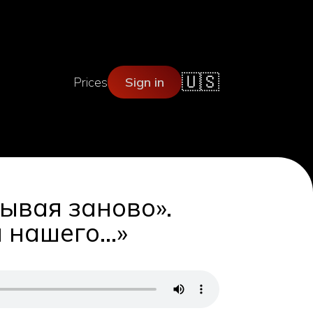
🇺🇸
Prices
Sign in
ывая заново».
й нашего…»