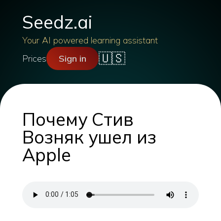
Seedz.ai
Your AI powered learning assistant
🇺🇸
Prices
Sign in
Почему Стив
Возняк ушел из
Apple