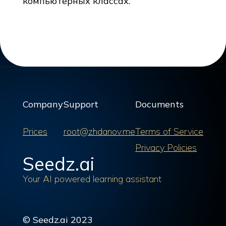
компьютерных классах.
Company
Support
Documents
Prices
root@zhdanov.me
Terms of Service
Privacy Policies
Seedz.ai
Your AI powered learning assistant
© Seedz.ai 2023