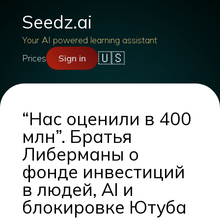
Seedz.ai
Your AI powered learning assistant
🇺🇸
Prices
Sign in
“Нас оценили в 400
млн”. Братья
Либерманы о
фонде инвестиций
в людей, AI и
блокировке Ютуба