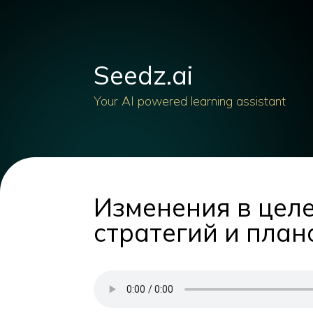
Seedz.ai
Your AI powered learning assistant
Изменения в цел
стратегий и план