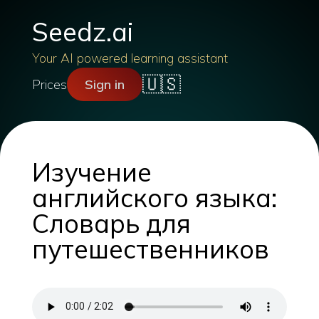
Seedz.ai
Your AI powered learning assistant
🇺🇸
Prices
Sign in
Изучение
английского языка:
Словарь для
путешественников