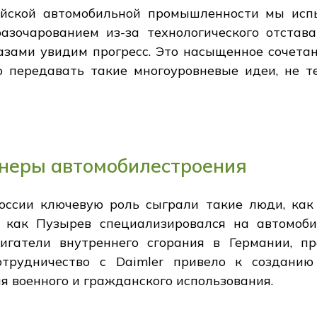
сийской автомобильной промышленности мы ис
разочарованием из-за технологического отстав
лазами увидим прогресс. Это насыщенное сочета
о передавать такие многоуровневые идеи, не т
онеры автомобилестроения
оссии ключевую роль сыграли такие люди, ка
я как Пузырев специализировался на автомоб
вигатели внутреннего сгорания в Германии, п
трудничество с Daimler привело к созданию
я военного и гражданского использования.