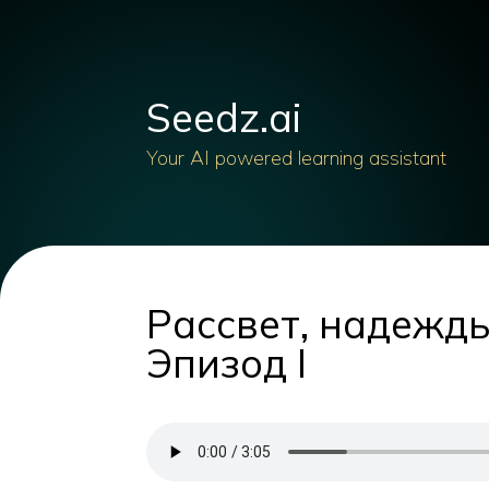
Seedz.ai
Your AI powered learning assistant
Рассвет, надежды
Эпизод I