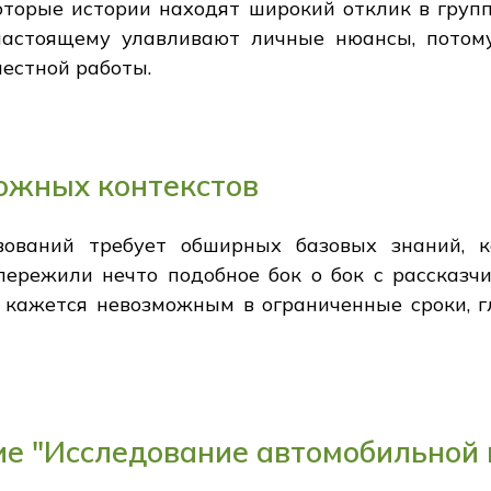
которые истории находят широкий отклик в гру
настоящему улавливают личные нюансы, потом
местной работы.
ожных контекстов
вований требует обширных базовых знаний, к
пережили нечто подобное бок о бок с рассказч
о кажется невозможным в ограниченные сроки, 
ие "Исследование автомобильной