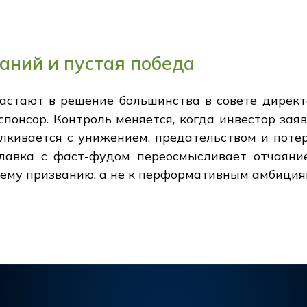
аний и пустая победа
астают в решение большинства в совете директ
понсор. Контроль меняется, когда инвестор зая
лкивается с унижением, предательством и потер
илавка с фаст-фудом переосмысливает отчаяни
щему призванию, а не к перформативным амбиция