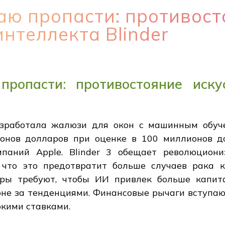
аю пропасти: противос
интеллекта Blinder
ропасти: противостояние искус
разработала жалюзи для окон с машинным обуч
онов долларов при оценке в 100 миллионов до
паний Apple. Blinder 3 обещает революцион
 что это предотвратит больше случаев рака к
ры требуют, чтобы ИИ привлек больше капита
не за тенденциями. Финансовые рычаги вступают
окими ставками.