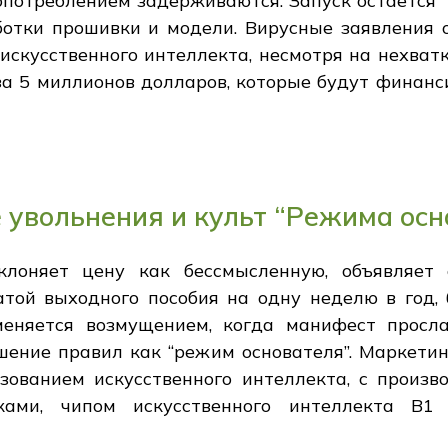
потреблением задерживаются. Запуск остается "з
тки прошивки и модели. Вирусные заявления о т
искусственного интеллекта, несмотря на нехват
а 5 миллионов долларов, которые будут финанси
е увольнения и культ “Режима ос
клоняет цену как бессмысленную, объявляет
той выходного пособия на одну неделю в год, 
меняется возмущением, когда манифест просла
ние правил как “режим основателя”. Маркетинг
зованием искусственного интеллекта, с произво
ками, чипом искусственного интеллекта B1