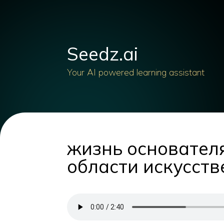
Seedz.ai
Your AI powered learning assistant
жизнь основателя
области искусств