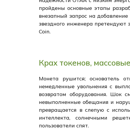
надежности OTAA с низким энерго
пройдены основные этапы разрабо
внезапный запрос на добавление 
звездного инженера претендуют з
Coin.
Крах токенов, массовы
Монета рушится; основатель от
немедленные увольнения с выпла
возвратом оборудования. Шок с
невыполненные обещания и наруше
превращается в слепую с исполь
интеллекта, солнечными решет
пользователи спят.