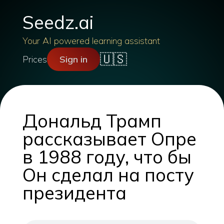
Seedz.ai
Your AI powered learning assistant
🇺🇸
Prices
Sign in
Дональд Трамп
рассказывает Опре
в 1988 году, что бы
Он сделал на посту
президента