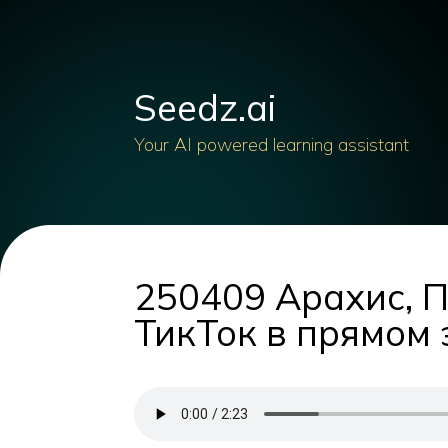
Seedz.ai
Your AI powered learning assistant
250409 Арахис, П
ТикТок в прямом э