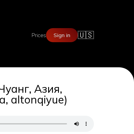
🇺🇸
Prices
Sign in
Чуанг, Азия,
, altonqiyue)