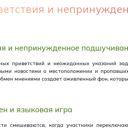
ветствия и непринужде
ия и непринужденное подшучива
ых приветствий и неожиданных указаний зад
ыми новостями о местоположении и пропавших
обмен мнениями создает оживленный фон, которы
н и языковая игра
сти смешиваются, когда участники переключаю