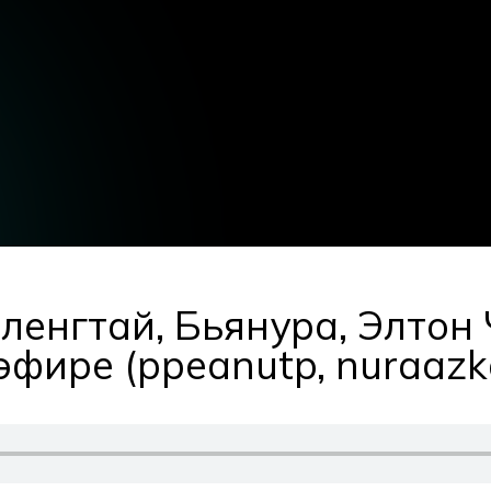
ленгтай, Бьянура, Элтон 
фире (ppeanutp, nuraazka