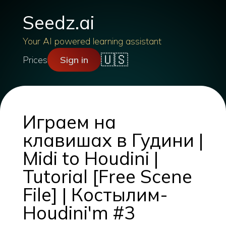
Seedz.ai
Your AI powered learning assistant
🇺🇸
Prices
Sign in
Играем на
клавишах в Гудини |
Midi to Houdini |
Tutorial [Free Scene
File] | Костылим-
Houdini'm #3