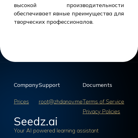
высокой производительности
обеспечивает явные преимущества для
творческих профессионалов.
Company
Support
Documents
Prices
root@zhdanov.me
Terms of Service
Privacy Policies
Seedz.ai
Your AI powered learning assistant