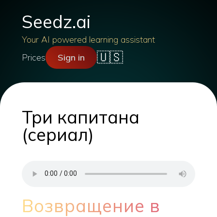
Seedz.ai
Your AI powered learning assistant
🇺🇸
Prices
Sign in
Три капитана
(сериал)
Возвращение в