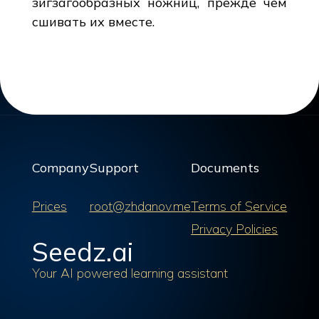
зигзагообразных ножниц, прежде чем
сшивать их вместе.
Company
Support
Documents
Prices
root@zhdanov.me
Terms of Service
Privacy Policies
Seedz.ai
Your AI powered learning assistant