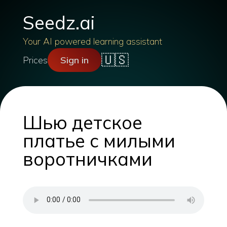
Seedz.ai
Your AI powered learning assistant
🇺🇸
Prices
Sign in
Шью детское
платье с милыми
воротничками