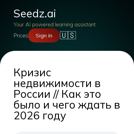
Seedz.ai
Your AI powered learning assistant
🇺🇸
Prices
Sign in
Кризис
недвижимости в
России // Как это
было и чего ждать в
2026 году