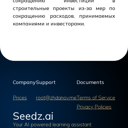
сокращению инвестиций в
строительные проекты из-за мер по
сокращению расходов, принимаемых
компаниями и инвесторами.
Company
Support
Documents
Prices
root@zhdanov.me
Terms of Service
Privacy Policies
Seedz.ai
Your AI powered learning assistant