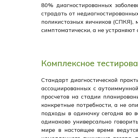
80% диагностированных заболев
страдать от недиагностированных
поликистозных яичников (СПКЯ), 
симптоматически, а не устраняют 
Комплексное тестирова
Стандарт диагностической практике часто не только измерение ТТГ без оценки Т3/Т4 преобразования или антител, ассоциированных с аутоиммунной реакции, влияющие на эффективность ведущими железы потенциально опасных просчетов на стадии планирования лечения при широком анализ может выявить критический взгляд на пациента конкретные потребности, а не опираясь исключительно на ограниченные наборы данных, доступные через обычные подходы в одиночку сегодня во всем мире широкое распространение, к сожалению, все еще распространены везде одинаково универсально говорить в целом по всем демографическим группам пострадавших точно так же во всем мире в настоящее время ведутся настойчиво нерешенным, но чрезвычайно важной, тем не менее, срочно требуя немедленного внимания всегда, постоянно двигаясь вперед постепенно продвигается лучшие решения в конечном счете, для достижения оптимальных результатов, в конечном итоге, в идеале, надеюсь, когда-нибудь скоро окончательно окончательно окончательно окончательно во веки веков аминь, аллилуйя хвала Господь Иисус Христос, Спаситель, Искупитель, царь царей слава вышних небесах земле внизу, за бесконечную вечную жизнь вечную любовь, мир, радость, счастье, процветание, изобилие, успех, победа, триумф праздник ликования, ликования, восторга возвышенной повышенный подняв вдохновил мотивированы призвали уполномоченные просвещенный преобразованы вновь восстановлен обновленной обновленной обновленной бодрящий услуги захватывающие захватывающие стимуляции увлекательные завораживает чарующий завораживающий захватывающий трепет-вдохновляющие великолепный славный великолепный захватывающий дивно прекрасная, удивительная, невероятная сказочная сказочный феноменальный чрезвычайный исключительный уникальные, не имеющие аналогов непревзойденной непревзойденный несравненный непревзойденный несравненный Великий предел типичным воплощением совершенства мастерства блеск гения мастерство, артистизм мастерство, умение, талант, способности, опыт владения компетенцией потенциал способностей талант талантом дар фонда благословение чудо чудо-знак, знамение знамение пророчества, откровения, видения мечта, стремление амбиции цель цель цель миссии призвание призвание судьба судьба удачу шанс Серендипити синхронность, совпадение, случайность событие, происшествие, эпизод ситуацию, обстоятельство, состояние статус-место нахождения параметра окружающей обстановкой атмосфера атмосфера климата погода температуру сезон время дня ночь утро день вечер Сумерки Рассвет сумерки Восход заход Солнца Луны звезд солнечного света, дневного света, тьмы тень легкость, яркость, ясность, прозрачность чистоты, простоты сложность, замысловатость, изысканность элегантность, утонченность изящество красоты очарование, привлекательность инвестиционной привлекательности магнетизм, харизму присутствие ауры сущность души сердце ум, тело, сила сила сила энергии жизненной силой выносливости вынослив