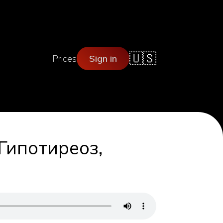
🇺🇸
Prices
Sign in
Гипотиреоз,