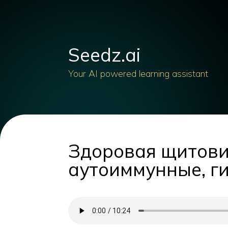
Seedz.ai
Your AI powered learning assistant
Здоровая щитовид
аутоиммунные, г