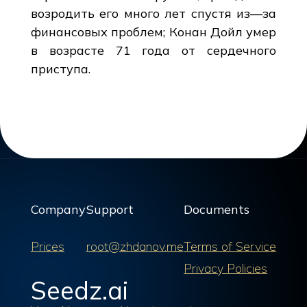
возродить его много лет спустя из—за
финансовых проблем; Конан Дойл умер
в возрасте 71 года от сердечного
приступа.
Company
Support
Documents
Prices
root@zhdanov.me
Terms of Service
Privacy Policies
Seedz.ai