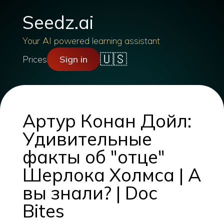
Seedz.ai
Your AI powered learning assistant
🇺🇸
Prices
Sign in
Артур Конан Дойл:
Удивительные
факты об "отце"
Шерлока Холмса | А
вы знали? | Doc
Bites