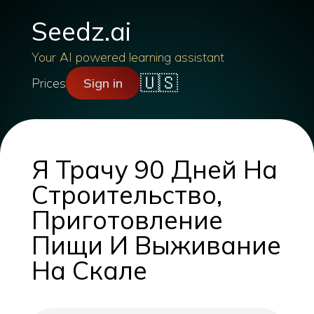
Seedz.ai
Your AI powered learning assistant
🇺🇸
Prices
Sign in
Я Трачу 90 Дней На
Строительство,
Приготовление
Пищи И Выживание
На Скале