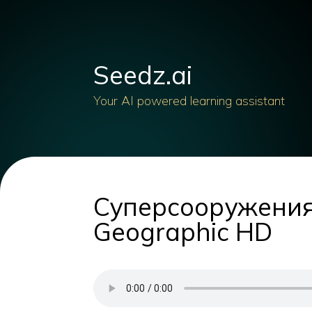
Seedz.ai
Your AI powered learning assistant
Суперсооружени
Geographic HD