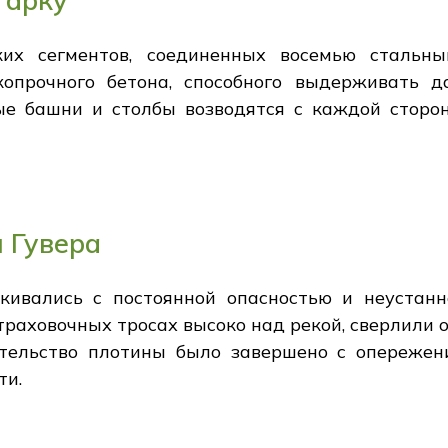
 арку
ких сегментов, соединенных восемью стальн
копрочного бетона, способного выдерживать 
е башни и столбы возводятся с каждой сторо
 Гувера
кивались с постоянной опасностью и неустан
раховочных тросах высоко над рекой, сверлили 
ительство плотины было завершено с опереже
ти.