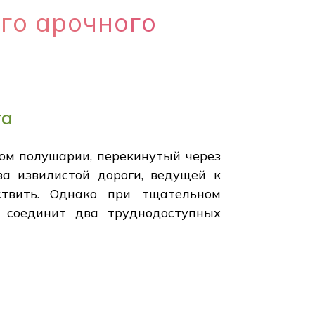
го арочного
та
ом полушарии, перекинутый через
за извилистой дороги, ведущей к
ствить. Однако при тщательном
й соединит два труднодоступных