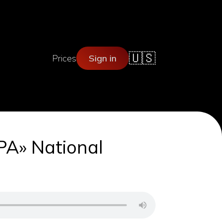
🇺🇸
Prices
Sign in
» National