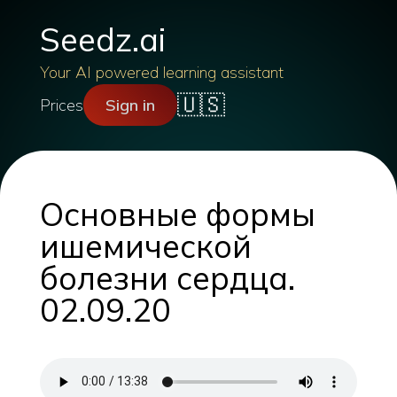
Seedz.ai
Your AI powered learning assistant
🇺🇸
Prices
Sign in
Основные формы
ишемической
болезни сердца.
02.09.20